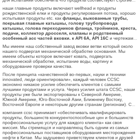
различных стандартов.
наши главные продукты включают wellhead и продукты
рождественской елки и продукты регулирования потока, хорошо
испытывая продукты etc. как
фланцы, выкованные трубы,
покрывая главные катышкы, голову трубопровода
катышкы, голова переходников фланца, тройников, креста,
подачи, коллектор дросселя, клапаны и родственный
особенный acc частей вковки. к API 6A, API 16C
и чертежам
клиента. наши продукты широко использованы в нефтяной
Мы имеем наш собственный завод вковки ветви который около
промышленности нефти и газ.
нашего подвергая механической обработке основания. Мы
имеем объекты которое включает ковать, подвергать
механической обработке, испытание воды, картину и
оборудование проверки качества.
После принципа «качественной во-первых, науки и техники
innovated, люди ориентировали», каждый человек CCSC
экономно никакое усилие обеспечить клиентов с самыми
лучшими продуктами и услуга. Через усилия штата CCSC, наши
продукты уже были экспортированы к Северной Америке,
Южной Америке, Юго-Восточной Азии, Ближнему Востоку,
Восточной Европе и некоторым другим странам (регионам). С
супер качеством, умеренная цена и профессиональная услуга,
компания ccsc принимает «обеспечивать квалифицировать
компания CCSC имеют, который стали поставщика VIP и
продукты, большинств конкурентоспособные цен и большинств
построенного стратегического партнерства с компаниями нефти
профессиональную услугу для каждого клиента» как своя
некоторых coutries национальными.
миссия. Мы стремящся и направляющ быть одним из самых
профессиональных поставщиков оборудования месторождения
нефти в Китае. Мы задушевно приветствуем клиентов и друзей