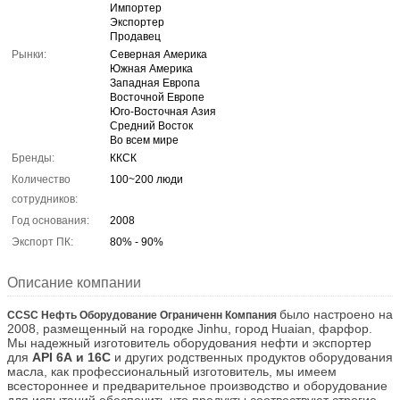
Импортер
Экспортер
Продавец
Рынки:
Северная Америка
Южная Америка
Западная Европа
Восточной Европе
Юго-Восточная Азия
Средний Восток
Во всем мире
Бренды:
ККСК
Количество
100~200 люди
сотрудников:
Год основания:
2008
Экспорт ПК:
80% - 90%
Описание компании
было настроено на
CCSC Нефть Оборудование Ограниченн Компания
2008, размещенный на городке Jinhu, город Huaian, фарфор.
Мы надежный изготовитель оборудования нефти и экспортер
для
API 6A и 16C
и других родственных продуктов оборудования
масла, как профессиональный изготовитель, мы имеем
всестороннее и предварительное производство и оборудование
для испытаний обеспечить что продукты соотвествуют строгие