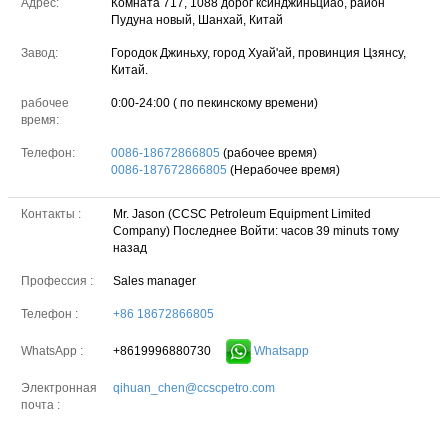
Адрес:
Комната 717, 1088 дорог ксинджиньциао, район
Пудуна новый, Шанхай, Китай
Завод:
Городок Джиньху, город Хуай'ай, провинция Цзянсу,
Китай.
рабочее
0:00-24:00 ( по пекинскому времени)
время:
Телефон:
0086-18672866805
(рабочее время)
0086-187672866805
(Нерабочее время)
Контакты :
Mr. Jason (CCSC Petroleum Equipment Limited
Company)
Последнее Войти: часов 39 minuts тому
назад
Профессия :
Sales manager
Телефон :
+86 18672866805
+8619996880730
Whatsapp
WhatsApp :
Электронная
qihuan_chen@ccscpetro.com
почта :