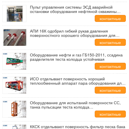
данные
Пульт управления системы ЭСД аварийной
остановки оборудования нефтяной скважины
нержавеющей стали
контактные
данные
АПИ 16К одобрил гибкий рукав давления
поверхностного хорошего оборудования для
испытаний высокий
контактные
данные
Оборудование нефти и газ ГБ150-2011, ссадина
разделителя теста колодца устойчивая
контактные
данные
ИСО отделывает поверхность хороший
теплообменный аппарат пара оборудования для
испытаний/промышленный косвенный
контактные
подогреватель
данные
Оборудование для испытаний поверхности СС,
танка пульсации теста колодца
продолжительность жизни вертикального длинная
контактные
данные
ККСК отделывают поверхность фильтр песка бака