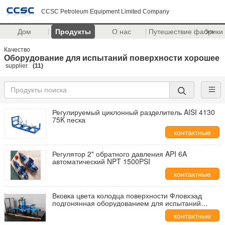
CCSC Petroleum Equipment Limited Company
Дом
Продукты
О нас
Путешествие фабрики
>>
Качество
Оборудование для испытаний поверхности хорошее
supplier.
(11)
Регулируемый циклонный разделитель AISI 4130
75K песка
контактные
данные
Регулятор 2" обратного давления API 6A
автоматический NPT 1500PSI
контактные
данные
Вковка цвета колодца поверхности Фловхэад
подгонянная оборудованием для испытаний
обрабатывая тип
контактные