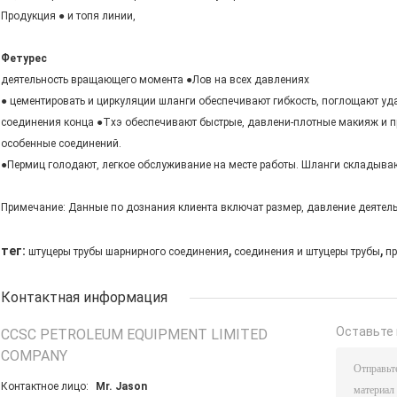
Продукция ● и топя линии,
Фетурес
деятельность вращающего момента ●Лов на всех давлениях
● цементировать и циркуляции шланги обеспечивают гибкость, поглощают уда
соединения конца ●Тхэ обеспечивают быстрые, давлени-плотные макияж и пр
особенные соединений.
●Пермиц голодают, легкое обслуживание на месте работы. Шланги складывают
Примечание: Данные по дознания клиента включат размер, давление деятельно
,
,
тег:
штуцеры трубы шарнирного соединения
соединения и штуцеры трубы
пр
Контактная информация
Оставьте 
CCSC PETROLEUM EQUIPMENT LIMITED
COMPANY
Контактное лицо:
Mr. Jason