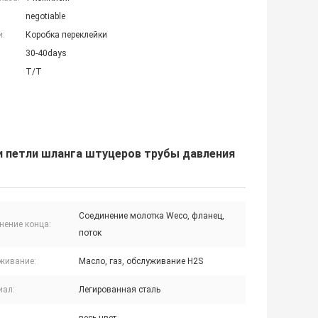
negotiable
и:
Коробка переклейки
30-40days
T/T
и петли шланга штуцеров трубы давления
Соединение молотка Weco, фланец,
нение конца:
поток
живание:
Масло, газ, обслуживание H2S
иал:
Легированная сталь