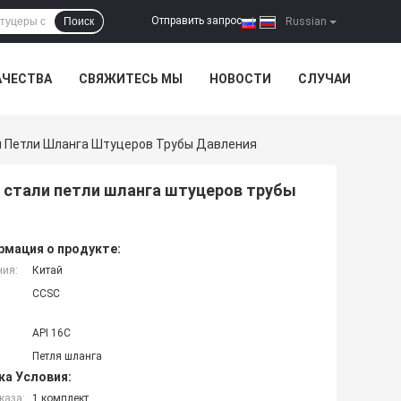
Отправить запрос
Поиск
|
Russian
АЧЕСТВА
СВЯЖИТЕСЬ МЫ
НОВОСТИ
СЛУЧАИ
и Петли Шланга Штуцеров Трубы Давления
 стали петли шланга штуцеров трубы
мация о продукте:
ния:
Китай
CCSC
API 16C
Петля шланга
ка Условия:
каза:
1 комплект