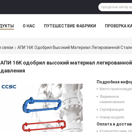
ДУКТЫ
О НАС
ПУТЕШЕСТВИЕ ФАБРИКИ
ПРОВЕРКА К
 связи
АПИ 16К Одобрил Высокий Материал Легированной Стал
АПИ 16К одобрил высокий материал легированной
давления
Подробная инфор
Место происхожде
Фирменное
наименование:
Сертификация:
Номер модели:
Оплата и достав
Количество мин за