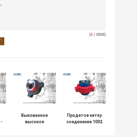
(
0
/ 3000)
Выкованное
Продетое нитку
-
высокое
соединение 1002
соединение
молотка Weco
ы
молотка Веко
смоквы