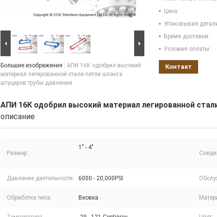
Цена:
Упаковывая детал
Время доставки:
Условия оплаты:
Большие изображения :
АПИ 16К одобрил высокий
Контакт
материал легированной стали петли шланга
штуцеров трубы давления
АПИ 16К одобрил высокий материал легированной стал
описание
1" - 4"
Размер:
Соеди
Давление деятельности:
6000 - 20,000PSI
Обслу
Обработка типа:
Вковка
Матер