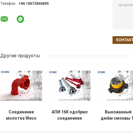
Телефон:
+86 18672866805
Другие продукты
Соединение
АПИ 16К одобрил
Выкованный
молотка Weco
соединения
дюйм смоквы 1
локтя
трубы и
4 давления
стреловидности
штуцеры,
штуцеров труб