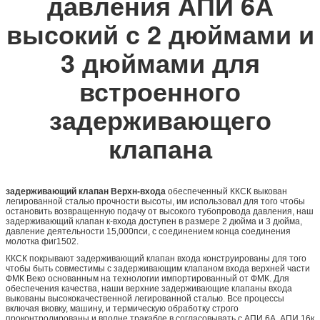
давления АПИ 6А
высокий с 2 дюймами и
3 дюймами для
встроенного
задерживающего
клапана
задерживающий клапан Верхн-входа
обеспеченный ККСК выкован
легированной сталью прочности высоты, им использовал для того чтобы
остановить возвращенную подачу от высокого тубопровода давления, наш
задерживающий клапан к-входа доступен в размере 2 дюйма и 3 дюйма,
давление деятельности 15,000пси, с соединением конца соединения
молотка фиг1502.
ККСК покрывают задерживающий клапан входа конструированы для того
чтобы быть совместимы с задерживающим клапаном входа верхней части
ФМК Веко основанным на технологии импортированный от ФМК. Для
обеспечения качества, наши верхние задерживающие клапаны входа
выкованы высококачественной легированной сталью. Все процессы
включая вковку, машину, и термическую обработку строго
проконтролированы и вполне тракабле в согласовывать с АПИ 6А, АПИ 16к