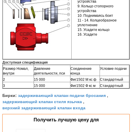
устройства
9. Кольцо стопорного
устройства
10. Поднимаясь боит
11 - 14. Колцеобразное
уплотнение
15. Усадите кольцо
16. Усадите
Доступная спецификация
Размер Номал,
Давление
Соединение
Условие подачи
внутри
деятельности, пси
конца
2
15 000
Фиг1502 М кс ф
Стандартный
3
15 000
Фиг1502 Ф кс м
Стандартный
задерживающий клапан подачи бросания
Бирки:
,
задерживающий клапан стиля язычка
,
верхний задерживающий клапан входа
Получить лучшую цену для