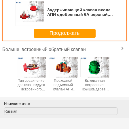
Задерживающий клапан входа
АПИ одобренный 6А верхний,
задерживающий клапан подачи
бросания 15,000пси
Продолжать
встроенный обратный клапан
Больше
окий
Тип соединение
Проходной
Выкованная
Надд
ивающий
дротика наддува
подъемный
встроенная
задержив
 стиля
встроенного
клапан АПИ
крышка дерева
клап
давления
задерживающего
одобренный 6А,
задерживающего
нержав
сокой
клапана 2
не
клапана для
стали со
остью
дюймов высокий
возвращенный
высокой
пода
Измените язык
онностойкой
конца
размер 2"
рождественской
встрое
соединения
клапана - 4"
елки Велльхеад
высок
Russian
молотка
легкий для того
давления
станда
чтобы работать